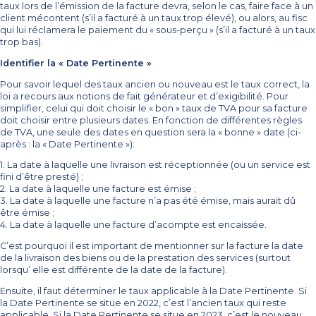
taux lors de l’émission de la facture devra, selon le cas, faire face à un
client mécontent (s’il a facturé à un taux trop élevé), ou alors, au fisc
qui lui réclamera le paiement du « sous-perçu » (s’il a facturé à un taux
trop bas).
Identifier la « Date Pertinente »
Pour savoir lequel des taux ancien ou nouveau est le taux correct, la
loi a recours aux notions de fait générateur et d’exigibilité. Pour
simplifier, celui qui doit choisir le « bon » taux de TVA pour sa facture
doit choisir entre plusieurs dates. En fonction de différentes règles
de TVA, une seule des dates en question sera la « bonne » date (ci-
après : la « Date Pertinente »):
1. La date à laquelle une livraison est réceptionnée (ou un service est
fini d’être presté) ;
2. La date à laquelle une facture est émise ;
3. La date à laquelle une facture n’a pas été émise, mais aurait dû
être émise ;
4. La date à laquelle une facture d’acompte est encaissée.
C’est pourquoi il est important de mentionner sur la facture la date
de la livraison des biens ou de la prestation des services (surtout
lorsqu’ elle est différente de la date de la facture).
Ensuite, il faut déterminer le taux applicable à la Date Pertinente. Si
la Date Pertinente se situe en 2022, c’est l’ancien taux qui reste
applicable. Si la Date Pertinente se situe en 2023, c’est le nouveau