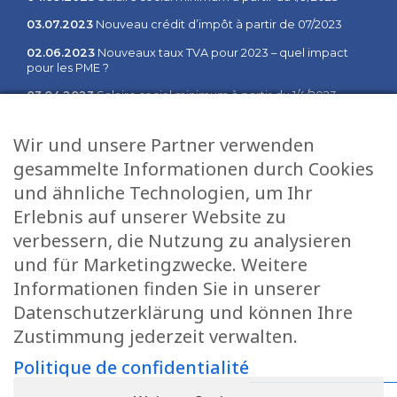
03.07.2023
Nouveau crédit d’impôt à partir de 07/2023
02.06.2023
Nouveaux taux TVA pour 2023 – quel impact
pour les PME ?
03.04.2023
Salaire social minimum à partir du 1/4/2023
02.02.2023
Salaire social minimum à partir du 1/2/2023
Wir und unsere Partner verwenden
03.01.2023
Communiqué des changements à partir du 1er
gesammelte Informationen durch Cookies
janvier 2023
und ähnliche Technologien, um Ihr
Erlebnis auf unserer Website zu
Sitemap
Dienstleistungen
verbessern, die Nutzung zu analysieren
Home
Fiduciaire
und für Marketingzwecke. Weitere
Geschäftsleitung
Salaires
Informationen finden Sie in unserer
Stellenangebote
Informatique
Datenschutzerklärung und können Ihre
Zustimmung jederzeit verwalten.
Aktuelles
Gestion
Kontakt
Tax services
Politique de confidentialité
Datenschutzrichtlinie
Conseil