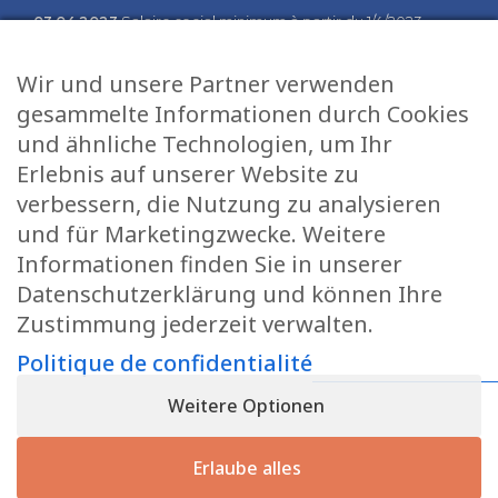
03.04.2023
Salaire social minimum à partir du 1/4/2023
02.02.2023
Salaire social minimum à partir du 1/2/2023
Wir und unsere Partner verwenden
03.01.2023
Communiqué des changements à partir du 1er
gesammelte Informationen durch Cookies
janvier 2023
und ähnliche Technologien, um Ihr
Erlebnis auf unserer Website zu
Sitemap
Dienstleistungen
verbessern, die Nutzung zu analysieren
Home
Fiduciaire
und für Marketingzwecke. Weitere
Geschäftsleitung
Salaires
Informationen finden Sie in unserer
Stellenangebote
Informatique
Datenschutzerklärung und können Ihre
Zustimmung jederzeit verwalten.
Aktuelles
Gestion
Kontakt
Tax services
Politique de confidentialité
Datenschutzrichtlinie
Conseil
Weitere Optionen
Erlaube alles