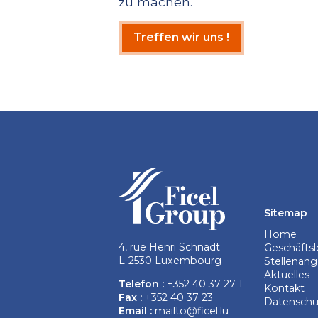
zu machen.
Kommunikationsplans.
Treffen wir uns !
Sitemap
Home
4, rue Henri Schnadt
Geschäftsl
L-2530 Luxembourg
Stellenan
Aktuelles
Telefon :
+352 40 37 27 1
Kontakt
Fax :
+352 40 37 23
Datenschut
Email :
mailto@ficel.lu