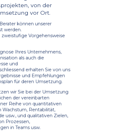
projekten, von der
Umsetzung vor Ort.
-Berater können unserer
st werden.
ne zweistufige Vorgehensweise
iagnose Ihres Unternehmens,
isation als auch die
esse und
chliessend erhalten Sie von uns
rgebnisse und Empfehlungen
onsplan für deren Umsetzung.
tzen wir Sie bei der Umsetzung
ichen der vereinbarten
iner Reihe von quantitativen
ch Wachstum, Rentabilität,
 usw., und qualitativen Zielen,
von Prozessen,
gen in Teams usw.