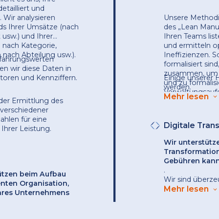
tailliert und
 Wir analysieren
Unsere Methodi
s Ihrer Umsätze (nach
des „Lean Manu
 usw.) und Ihrer
Ihren Teams list
nach Kategorie,
und ermitteln o
 nach Abteilung usw.).
Ineffizienzen. S
rfahrungswerten
formalisiert sin
en wir diese Daten in
zusammen, um e
toren und Kennziffern.
Einige unserer
und zu formalisi
werden.
Verwaltungsauf
Mehr lesen
 der Ermittlung des
Automatisierung
 verschiedener
reduzieren.
hlen für eine
Digitale Tran
Ihrer Leistung.
Wir unterstütze
Transformation
Gebühren kann
.
ützen beim Aufbau
Wir sind überzeu
enten Organisation,
Transformation 
Mehr lesen
Ihres Unternehmens
Optimierung de
des gesamten Pr
Teams bei der D