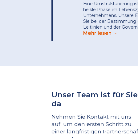
Eine Umstrukturierung ist
heikle Phase im Lebenszy
Unternehmens. Unsere E
Sie bei der Bestimmung 
Leitlinien und der Gover
Unternehmens. Elemente w
Mehr lesen
Unternehmensauftrag un
Unternehmens werden g
definiert und formalisiert
unterstützen wir Sie bei 
Zuweisung von Rollen un
einer Liste zahlreichen St
in einem Unternehmen 
müssen und die wir an Ih
Anforderungen anpassen
Schließlich erstellen wi
Unser Team ist für Sie
eine Liste der zu imple
da
Schlüsselindikatoren sowi
um die Überwachung und 
neuen Organisationsstruk
Nehmen Sie Kontakt mit uns
Unsere Experten unterstü
auf, um den ersten Schritt zu
Bewältigung des Wandel
einer langfristigen Partnerschaf
eines auf Ihre Mitarbeit