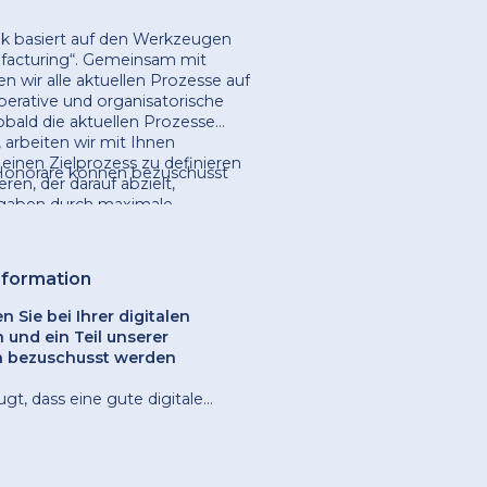
k basiert auf den Werkzeugen
facturing“. Gemeinsam mit
en wir alle aktuellen Prozesse auf
perative und organisatorische
obald die aktuellen Prozesse
d, arbeiten wir mit Ihnen
inen Zielprozess zu definieren
 Honorare können bezuschusst
eren, der darauf abzielt,
gaben durch maximale
 und Standardisierung zu
sformation
n Sie bei Ihrer digitalen
 und ein Teil unserer
 bezuschusst werden
gt, dass eine gute digitale
mit einer Überprüfung und
r Prozesse beginnt. Während
ojekts unterstützen wir Ihre
efinition und Formalisierung der