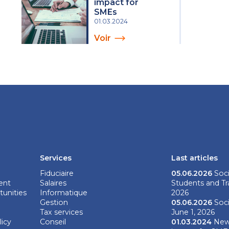
impact for
SMEs
01.03.2024
Voir
Services
Last articles
Fiduciaire
05.06.2026
Soci
ent
Salaires
Students and Tra
unities
Informatique
2026
Gestion
05.06.2026
Soci
Tax services
June 1, 2026
licy
Conseil
01.03.2024
New 