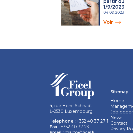
partir du
1/9/2023
04.09.2023
Voir
Sitemap
Home
4, rue Henri Schnadt
Managem
L-2530 Luxembourg
Job opport
News
Telephone :
+352 40 37 27 1
Contact
Fax :
+352 40 37 23
Privacy Po
Email :
mailto@ficel.lu