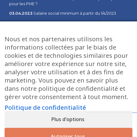
pour les PME ?
03.04.2023
Salaire social minimum à partir du 1/4/2023
02.02.2023
Salaire social minimum à partir du 1/2/2023
03.01.2023
Communiqué des changements à partir du 1er
Nous et nos partenaires utilisons les
janvier 2023
informations collectées par le biais de
cookies et de technologies similaires pour
Plan du site
Services
améliorer votre expérience sur notre site,
Accueil
Fiduciaire
analyser votre utilisation et à des fins de
Direction
Salaires
marketing. Vous pouvez en savoir plus
Offres d’emploi
Informatique
dans notre politique de confidentialité et
gérer votre consentement à tout moment.
Actualités
Gestion
Contact
Tax Services
Politique de confidentialité
Politique de confidentialité
Conseil
Plus d'options
Autoriser tous