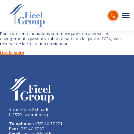
Par la présente nous vous communiquons en annexe les
changements qui sont valables à partir du 1er janvier 2024, sous
réserve de la législation en vigueur, …..
Lire la suite
4, rue Henri Schnadt
L-2530 Luxembourg
Téléphone :
+352 40 37 27 1
Fax :
+352 40 37 23
Email :
mailto@ficel.lu