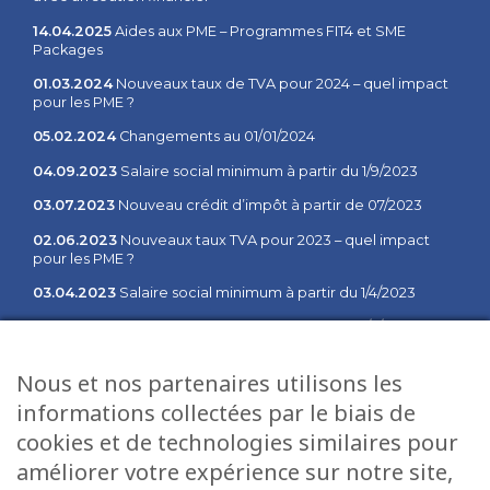
14.04.2025
Aides aux PME – Programmes FIT4 et SME
Packages
01.03.2024
Nouveaux taux de TVA pour 2024 – quel impact
pour les PME ?
05.02.2024
Changements au 01/01/2024
04.09.2023
Salaire social minimum à partir du 1/9/2023
03.07.2023
Nouveau crédit d’impôt à partir de 07/2023
02.06.2023
Nouveaux taux TVA pour 2023 – quel impact
pour les PME ?
03.04.2023
Salaire social minimum à partir du 1/4/2023
02.02.2023
Salaire social minimum à partir du 1/2/2023
03.01.2023
Communiqué des changements à partir du 1er
Nous et nos partenaires utilisons les
janvier 2023
informations collectées par le biais de
cookies et de technologies similaires pour
Plan du site
Services
améliorer votre expérience sur notre site,
Accueil
Fiduciaire