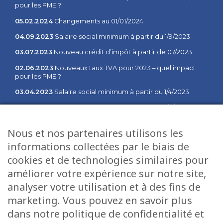
pour les PME ?
05.02.2024
Changements au 01/01/2024
04.09.2023
Salaire social minimum à partir du 1/9/2023
03.07.2023
Nouveau crédit d’impôt à partir de 07/2023
02.06.2023
Nouveaux taux TVA pour 2023 – quel impact
pour les PME ?
03.04.2023
Salaire social minimum à partir du 1/4/2023
02.02.2023
Salaire social minimum à partir du 1/2/2023
03.01.2023
Communiqué des changements à partir du 1er
Nous et nos partenaires utilisons les
janvier 2023
informations collectées par le biais de
cookies et de technologies similaires pour
Plan du site
Services
améliorer votre expérience sur notre site,
Accueil
Fiduciaire
analyser votre utilisation et à des fins de
Direction
Salaires
marketing. Vous pouvez en savoir plus
Offres d’emploi
Informatique
dans notre politique de confidentialité et