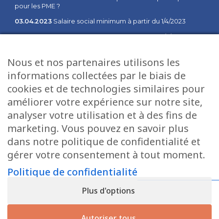
pour les PME ?
03.04.2023
Salaire social minimum à partir du 1/4/2023
02.02.2023
Salaire social minimum à partir du 1/2/2023
03.01.2023
Communiqué des changements à partir du 1er
Nous et nos partenaires utilisons les
janvier 2023
informations collectées par le biais de
cookies et de technologies similaires pour
Plan du site
Services
améliorer votre expérience sur notre site,
Accueil
Fiduciaire
analyser votre utilisation et à des fins de
Direction
Salaires
marketing. Vous pouvez en savoir plus
Offres d’emploi
Informatique
dans notre politique de confidentialité et
gérer votre consentement à tout moment.
Actualités
Gestion
Contact
Tax Services
Politique de confidentialité
Politique de confidentialité
Conseil
Plus d'options
Autoriser tous