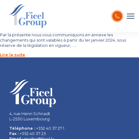
Par la présente nous vous communiquons en annexe les
changements qui sont valables à partir du 1er janvier 2024, sous
réserve de la législation en vigueur, …..
Lire la suite
4, rue Henri Schnadt
L-2530 Luxembourg
Téléphone :
+352 40 37 27 1
Fax :
+352 40 37 23
Email :
mailto@ficel.lu