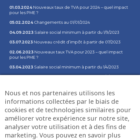
01.03.2024
Nouveaux taux de TVA pour 2024 – quel impact
pour les PME ?
05.02.2024
Changements au 01/01/2024
04.09.2023
Salaire social minimum à partir du 1/9/2023
03.07.2023
Nouveau crédit d’impôt à partir de 07/2023
02.06.2023
Nouveaux taux TVA pour 2023 – quel impact
pour les PME ?
03.04.2023
Salaire social minimum à partir du 1/4/2023
02.02.2023
Salaire social minimum à partir du 1/2/2023
03.01.2023
Communiqué des changements à partir du 1er
Nous et nos partenaires utilisons les
janvier 2023
informations collectées par le biais de
cookies et de technologies similaires pour
Plan du site
Services
améliorer votre expérience sur notre site,
Accueil
Fiduciaire
analyser votre utilisation et à des fins de
Direction
Salaires
marketing. Vous pouvez en savoir plus