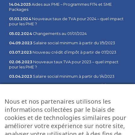
14.04.2025
Aides aux PME – Programmes FIT4 et SME
Packages
01.03.2024
Nouveaux taux de TVA pour 2024 – quel impact
pour les PME ?
05.02.2024
Changements au 01/01/2024
04.09.2023
Salaire social minimum à partir du 1/9/2023
03.07.2023
Nouveau crédit d’impôt à partir de 07/2023
02.06.2023
Nouveaux taux TVA pour 2023 – quel impact
pour les PME ?
03.04.2023
Salaire social minimum à partir du 1/4/2023
02.02.2023
Salaire social minimum à partir du 1/2/2023
03.01.2023
Communiqué des changements à partir du 1er
Nous et nos partenaires utilisons les
janvier 2023
informations collectées par le biais de
cookies et de technologies similaires pour
Plan du site
Services
améliorer votre expérience sur notre site,
Accueil
Fiduciaire
analyser votre utilisation et à des fins de