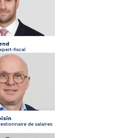
end
xpert-fiscal
isin
estionnaire de salaires