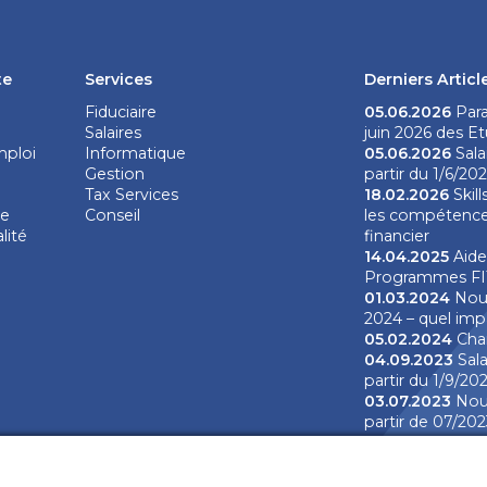
te
Services
Derniers Articl
Fiduciaire
05.06.2026
Para
Salaires
juin 2026 des Et
mploi
Informatique
05.06.2026
Sala
Gestion
partir du 1/6/20
Tax Services
18.02.2026
Skill
de
Conseil
les compétence
lité
financier
14.04.2025
Aide
Programmes FI
01.03.2024
Nouv
2024 – quel imp
05.02.2024
Cha
04.09.2023
Sala
partir du 1/9/20
03.07.2023
Nouv
partir de 07/202
02.06.2023
Nou
2023 – quel imp
03.04.2023
Sala