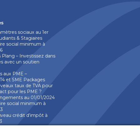
es
mètres sociaux au 1er
udiants & Stagiaires
ire social minimum à
26
s Plang – Investissez dans
s avec un soutien
s aux PME –
T4 et SME Packages
eaux taux de TVA pour
act pour les PME ?
ngements au 01/01/2024
ire social minimum à
23
eau crédit d’impôt à
3
veaux taux TVA pour
act pour les PME ?
ire social minimum à